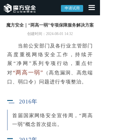
끀
首页
申请试用
产品中心
魔方安全｜“两高一弱”专项保障服务解决方案
创建时间：
2024-08-01
14:32
→ 外部攻击面管理系统EASM
当前公安部门及各行业主管部门
→ 网络资产攻击面管理系统CAASM
高度重视网络安全工作，持续开
展“净网”系列专项行动，
重点针
→ 漏洞管理系统CVM
“两高一弱”
对
（高危漏洞、高危端
解决方案
口、弱口令）问题进行专项整治
。
→ 外部攻击面解决方案
2016年
→ 数字资产监控解决方案
首届国家网络安全宣传周，
“两高
→ 全网资产安全管理解决方案
一弱”概念首次提出。
→ 攻击面可视化解决方案
2017年