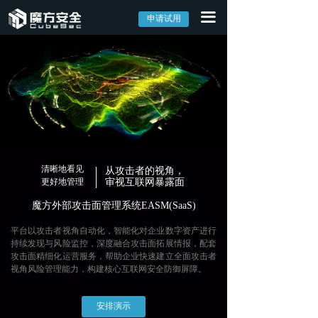
끀
首页
申请试用
产品中心
→ 外部攻击面管理系统EASM
→ 网络资产攻击面管理系统CAASM
→ 漏洞管理系统CVM
清晰地看见
从攻击者的视角，
解决方案
更好地管理
审视互联网暴露面
魔方外部攻击面管理系统EASM(SaaS)
→ 外部攻击面解决方案
平台以攻击者视角自动化，智能化对企业数字资产进行
持续发现与风险监控，深度融合攻击面拓展情报，配套
→ 数字资产监控解决方案
攻击面精细化运营服务，帮助企业快速建立全面攻击者
视角风险管理能力，构建核心互联网安全防御屏障。
→ 全网资产安全管理解决方案
安排演示
→ 攻击面可视化解决方案