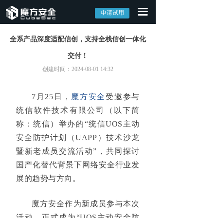
끀
首页
申请试用
产品中心
全系产品深度适配信创，支持全栈信创一体化
交付！
→ 外部攻击面管理系统EASM
创建时间：
2024-08-01
14:32
→ 网络资产攻击面管理系统CAASM
7月25日，
魔方安全
受邀参与
→ 漏洞管理系统CVM
统信软件技术有限公司
（以下简
解决方案
称：统信）举办的“
统信UOS主动
安全防护计划（UAPP）技术沙龙
→ 外部攻击面解决方案
暨新老成员交流活动
”，共同探讨
国产化替代背景下网络安全行业发
→ 数字资产监控解决方案
展的趋势与方向。
→ 全网资产安全管理解决方案
魔方安全作为新成员参与本次
→ 攻击面可视化解决方案
活动，正式成为“
UOS
主动安全防