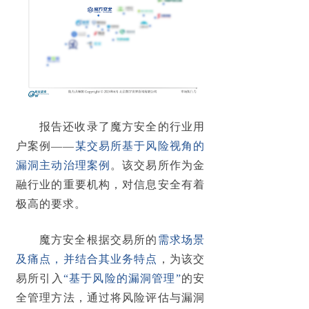
安全服务
→ 红队安全攻防
→ 重要活动安全保障
→ 安全事件应急服务
报告还收录了魔方安全的行业用
户案例——
某交易所基于风险视角的
→ 信息安全风险评估
漏洞主动治理案例
。该交易所作为金
→ 渗透测试服务
融行业的重要机构，对信息安全有着
极高的要求。
→ 安全意识&技能培训
魔方安全根据交易所的
需求场景
关于我们
及痛点
，
并结合其业务特点
，
为该交
易所引入
“基于风险的漏洞管理”
的安
发展历程
全管理方法，通过将风险评估与漏洞