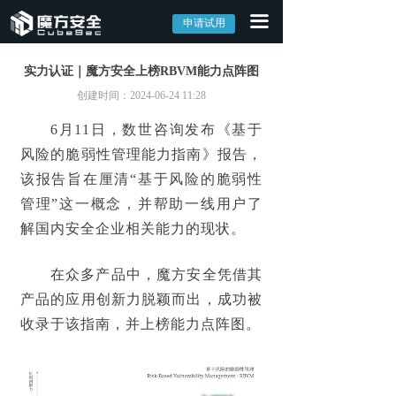
끀
首页
申请试用
产品中心
实力认证｜魔方安全上榜RBVM能力点阵图
创建时间：
2024-06-24
11:28
→ 外部攻击面管理系统EASM
6月11日，数世咨询发布
《基于
→ 网络资产攻击面管理系统CAASM
风险的脆弱性管理能力指南》
报告，
该报告旨在厘清“基于风险的脆弱性
→ 漏洞管理系统CVM
管理”这一概念，并帮助一线用户了
解决方案
解国内安全企业相关能力的现状。
→ 外部攻击面解决方案
在众多产品中，
魔方安全
凭借其
产品的应用创新力脱颖而出，成功
被
→ 数字资产监控解决方案
收录于该指南
，并
上榜能力点阵图
。
→ 全网资产安全管理解决方案
→ 攻击面可视化解决方案